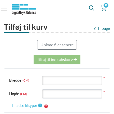
0
Tilføj til kurv
Tilbage
Upload filer senere
Tilføj til indkøbskurv
*
Bredde
(CM)
*
Højde
(CM)
Tilladte filtyper