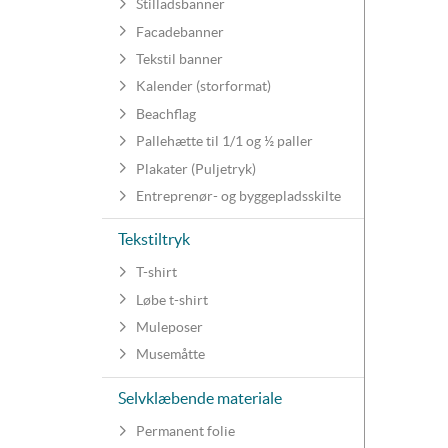
Stilladsbanner
Facadebanner
Tekstil banner
Kalender (storformat)
Beachflag
Pallehætte til 1/1 og ½ paller
Plakater (Puljetryk)
Entreprenør- og byggepladsskilte
Tekstiltryk
T-shirt
Løbe t-shirt
Muleposer
Musemåtte
Selvklæbende materiale
Permanent folie