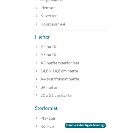
Idemsæt
Kuverter
Kopipapir A4
Hæfter
A4 hæfte
A5 hæfte
A5 hæfte tværformat
14,8 x 14,8 cm hæfte
A4 tværformat hæfte
B4 hæfte
21 x 21 cm hæfte
Storformat
Plakater
Danmarks hurtigste levering!
Roll-up