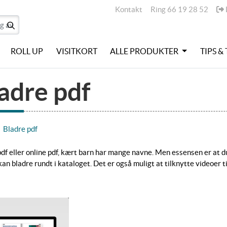
Kontakt
L
Kontakt
Ring 66 19 28 52
ROLL UP
VISITKORT
ALLE PRODUKTER
TIPS &
adre pdf
Bladre pdf
df eller online pdf, kært barn har mange navne. Men essensen er at du
kan bladre rundt i kataloget. Det er også muligt at tilknytte videoer ti
Se detaljer Flip pages - bladre pdf