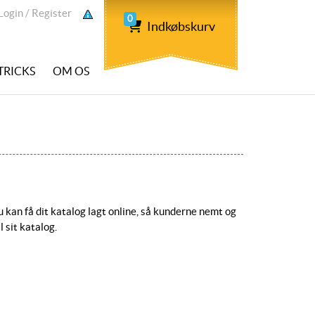
ogin / Register
Login / Register
0
Indkøbskurv
 TRICKS
OM OS
 kan få dit katalog lagt online, så kunderne nemt og
l sit katalog.