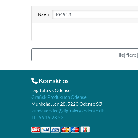
Navn
Tilføj flere
Kontakt os
Digitaltryk Odense
Grafisk Produktion Odense
Munkehatten 28, 5220 Odense SØ
kundeservice@digitaltrykodense.dk
Tlf. 66 19 28 52