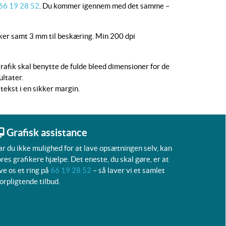
66 19 28 52
. Du kommer igennem med det samme –
r samt 3 mm til beskæring. Min 200 dpi
rafik skal benytte de fulde bleed dimensioner for de
ltater.
 tekst i en sikker margin.
Grafisk assistance
r du ikke mulighed for at lave opsætningen selv, kan
res grafikere hjælpe. Det eneste, du skal gøre, er at
ve os et ring på
66 19 28 52
– så laver vi et samlet
orpligtende tilbud.