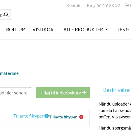
Kontakt
L
Kontakt
Ring 66 19 28 52
ROLL UP
VISITKORT
ALLE PRODUKTER
TIPS &
 materiale
Beskrivelse
d filer senere
Tilføj til indkøbskurv
Når du uploader d
som du har sendt 
Tilladte filtyper
pdf'en, via syste
Tilladte filtyper
Har du spørgsmål 