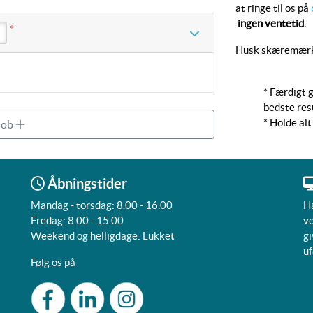
at ringe til os på
ingen ventetid.
*
Husk skæremærke
* Færdigt g
bedste resu
* Holde alt
 job
Åbningstider
Mandag - torsdag: 8.00 - 16.00
Ha
Fredag: 8.00 - 15.00
vo
Weekend og helligdage: Lukket
gi
uf
Følg os på