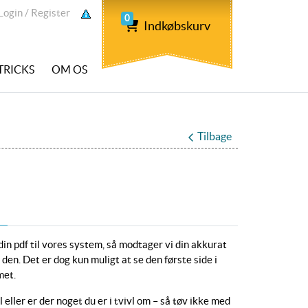
ogin / Register
Login / Register
0
Indkøbskurv
 TRICKS
OM OS
Tilbage
in pdf til vores system, så modtager vi din akkurat
den. Det er dog kun muligt at se den første side i
met.
eller er der noget du er i tvivl om – så tøv ikke med