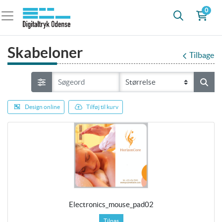
0
Skabeloner
Tilbage
Design online
Tilføj til kurv
Electronics_mouse_pad02
Tilpas