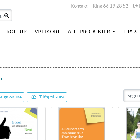
Kontakt
L
Kontakt
Ring 66 19 28 52
ROLL UP
VISITKORT
ALLE PRODUKTER
TIPS &
n
sign online
Tilføj til kurv