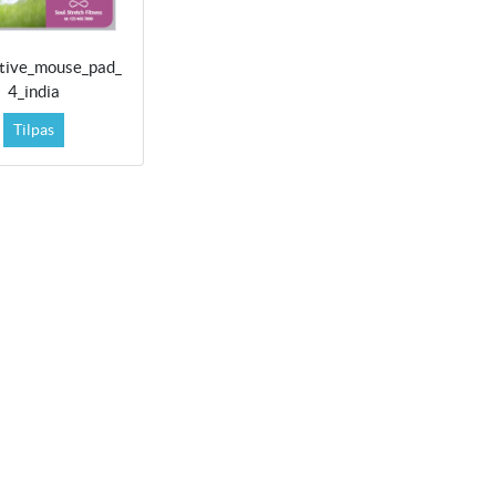
ative_mouse_pad_
4_india
Tilpas