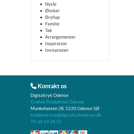
Nytår
Ønsker
Bryllup
Familie
Tak
Arrangementer
Inspiration
Invitationer
Kontakt os
Digitaltryk Odense
Grafisk Produktion Odense
Munkehatten 28, 5220 Odense SØ
kundeservice@digitaltrykodense.dk
Tlf. 66 19 28 52