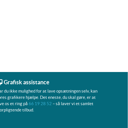
Grafisk assistance
r du ikke mulighed for at lave opsætningen selv, kan
res grafikere hjælpe. Det eneste, du skal gøre, er at
ve os et ring på
66 19 28 52
– så laver vi et samlet
orpligtende tilbud.