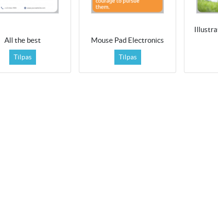
Illustr
All the best
Mouse Pad Electronics
Tilpas
Tilpas