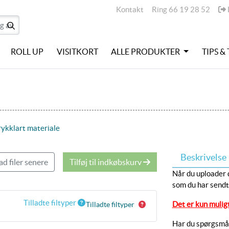
Kontakt
L
Kontakt
Ring 66 19 28 52
ROLL UP
VISITKORT
ALLE PRODUKTER
TIPS &
rykklart materiale
Beskrivelse
d filer senere
Tilføj til indkøbskurv
Når du uploader d
som du har sendt
Tilladte filtyper
Det er kun muligt
Tilladte filtyper
Har du spørgsmål 