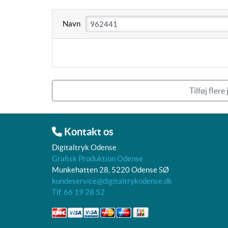
Navn
Tilføj flere
Kontakt os
Digitaltryk Odense
Grafisk Produktion Odense
Munkehatten 28, 5220 Odense SØ
kundeservice@digitaltrykodense.dk
Tlf. 66 19 28 52