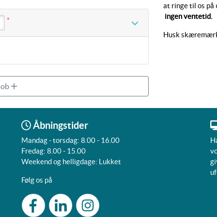
at ringe til os 
ingen ventetid.
*
Husk skæremærke
 job
Åbningstider
Mandag - torsdag: 8.00 - 16.00
Ha
Fredag: 8.00 - 15.00
vo
Weekend og helligdage: Lukket
gi
uf
Følg os på