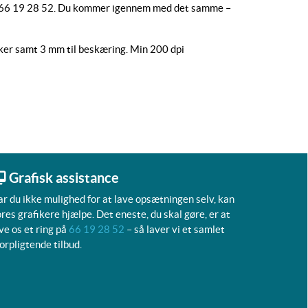
på 66 19 28 52. Du kommer igennem med det samme –
r samt 3 mm til beskæring. Min 200 dpi
Grafisk assistance
r du ikke mulighed for at lave opsætningen selv, kan
res grafikere hjælpe. Det eneste, du skal gøre, er at
ve os et ring på
66 19 28 52
– så laver vi et samlet
orpligtende tilbud.