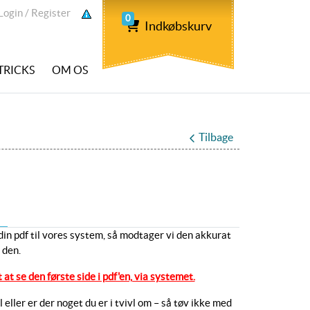
ogin / Register
Login / Register
0
Indkøbskurv
 TRICKS
OM OS
Tilbage
in pdf til vores system, så modtager vi den akkurat
 den.
 at se den første side i pdf'en, via systemet.
eller er der noget du er i tvivl om – så tøv ikke med