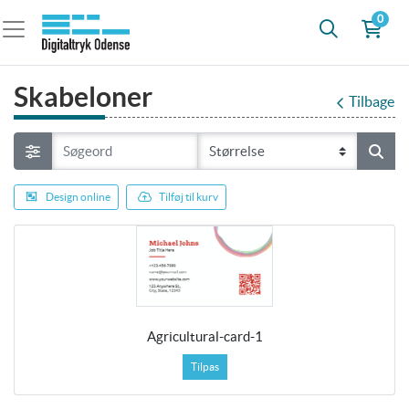
0
Skabeloner
Tilbage
Design online
Tilføj til kurv
Agricultural-card-1
Tilpas