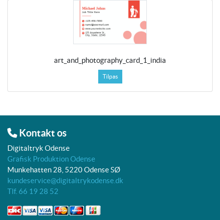
art_and_photography_card_1_india
Tilpas
Kontakt os
Digitaltryk Odense
Grafisk Produktion Odense
Munkehatten 28, 5220 Odense SØ
kundeservice@digitaltrykodense.dk
Tlf. 66 19 28 52