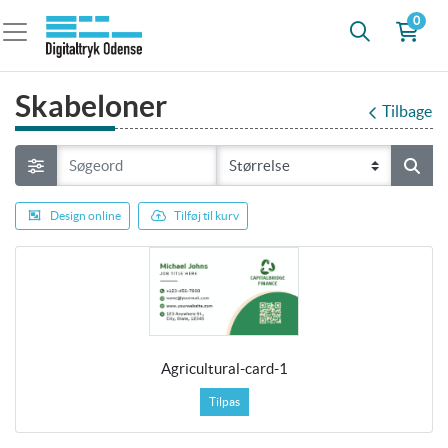
0
Skabeloner
Tilbage
Design online
Tilføj til kurv
Agricultural-card-1
Tilpas