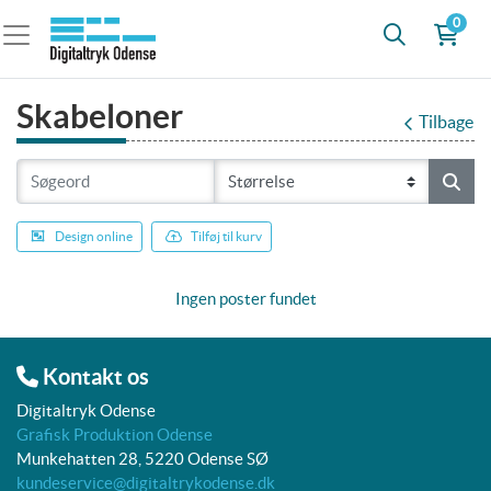
0
Skabeloner
Tilbage
Design online
Tilføj til kurv
Ingen poster fundet
Kontakt os
Digitaltryk Odense
Grafisk Produktion Odense
Munkehatten 28, 5220 Odense SØ
kundeservice@digitaltrykodense.dk