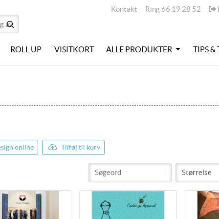
Kontakt
L
Kontakt
Ring 66 19 28 52
ROLL UP
VISITKORT
ALLE PRODUKTER
TIPS &
sign online
Tilføj til kurv