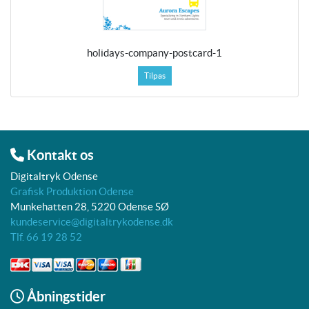
holidays-company-postcard-1
Tilpas
Kontakt os
Digitaltryk Odense
Grafisk Produktion Odense
Munkehatten 28, 5220 Odense SØ
kundeservice@digitaltrykodense.dk
Tlf. 66 19 28 52
Åbningstider