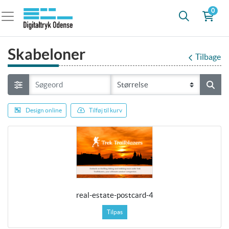
0
Skabeloner
Tilbage
Design online
Tilføj til kurv
real-estate-postcard-4
Tilpas