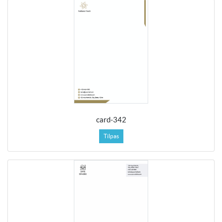
card-342
Tilpas