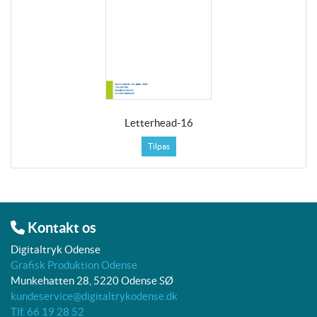
Letterhead-16
Tilpas
Kontakt os
Digitaltryk Odense
Grafisk Produktion Odense
Munkehatten 28, 5220 Odense SØ
kundeservice@digitaltrykodense.dk
Tlf. 66 19 28 52