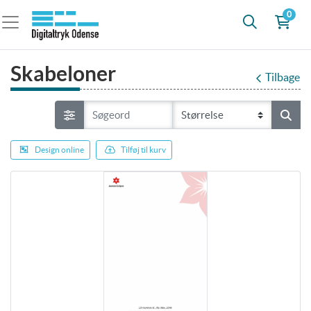
0
Skabeloner
Tilbage
Design online
Tilføj til kurv